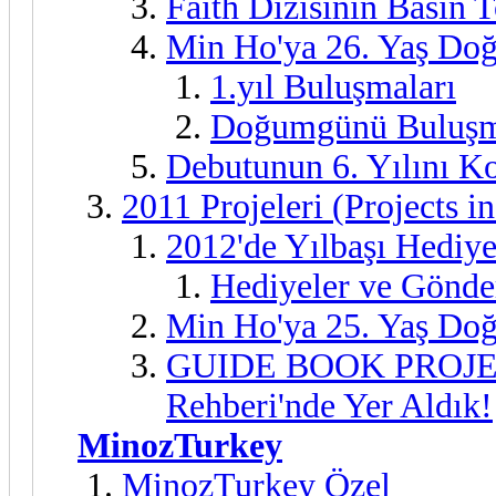
Faith Dizisinin Basın T
Min Ho'ya 26. Yaş Do
1.yıl Buluşmaları
Doğumgünü Buluşm
Debutunun 6. Yılını Ko
2011 Projeleri (Projects i
2012'de Yılbaşı Hediye
Hediyeler ve Gönde
Min Ho'ya 25. Yaş Do
GUIDE BOOK PROJECT 
Rehberi'nde Yer Aldık!
MinozTurkey
MinozTurkey Özel