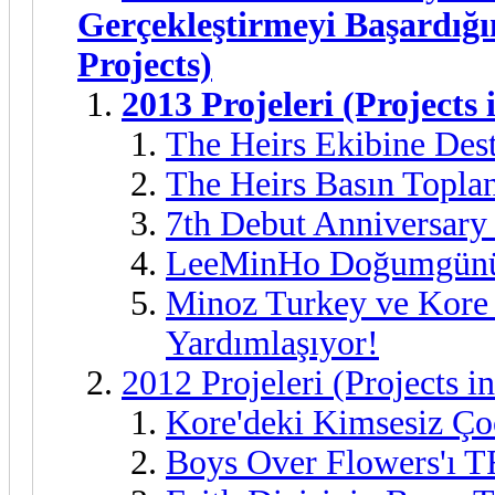
Gerçekleştirmeyi Başardığı
Projects)
2013 Projeleri (Projects 
The Heirs Ekibine Des
The Heirs Basın Toplan
7th Debut Anniversar
LeeMinHo Doğumgünü 
Minoz Turkey ve Kore S
Yardımlaşıyor!
2012 Projeleri (Projects i
Kore'deki Kimsesiz Çoc
Boys Over Flowers'ı T