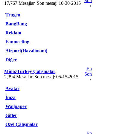
Son
17,767 Mesajlar. Son mesaj: 10-30-2015
Trugen
BangBang
Reklam
Fanmeeting
Airport(Havalimanı)
Diğer
En
MinozTurkey Çalışmalar
Son
2,394 Mesajlar. Son mesaj: 05-15-2015
Avatar
İmza
Wallpaper
Gifler
Özel Çalışmalar
En