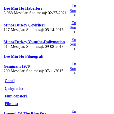
En
Lee Min Ho Haberleri
Son
8,068 Mesajlar. Son mesaj: 02-27-2021
En
MinozTurkey Çevirileri
Son
127 Mesajlar. Son mesaj: 05-14-2015
En
MinozTurkey Youtube-Dailymotion
Son
514 Mesajlar. Son mesaj: 09-08-2013
Lee Min Ho Filmografi
En
Gangnam 1970
Son
200 Mesajlar. Son mesaj: 07-11-2015
Genel
Çalışmalar
Film capsleri
Film ost
En
Legend Of The Blue Sea.