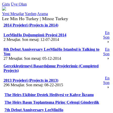
Giriş
Üye Olun
Yeni Mesajlar
Yardım
Arama
Lee Min Ho Turkey | Minoz Turkey
2014 Projeleri (Projects in 2014)
En
LeeMinHo Doğumgünü Projesi 2014
Son
2 Mesajlar. Son mesaj: 12-07-2014
8th Debut Anniversary LeeMinHo Istanbul is Talking to
En
You
Son
27 Mesajlar. Son mesaj: 05-12-2014
Gerçekleştirmeyi Başardığımız Projelerimiz (Completed
Projects)
En
2013 Projeleri (Projects in 2013)
Son
296 Mesajlar. Son mesaj: 08-22-2015
The Heirs Ekibine Destek Hediyesi ve Kahve İkramı
The Heirs Basın Toplantısına Pirinç Çelengi Gönderdik
7th Debut Anniversary LeeMinHo