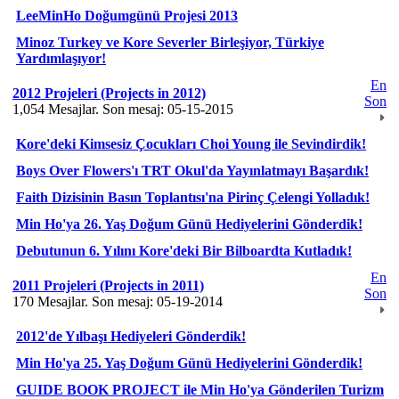
LeeMinHo Doğumgünü Projesi 2013
Minoz Turkey ve Kore Severler Birleşiyor, Türkiye
Yardımlaşıyor!
En
2012 Projeleri (Projects in 2012)
Son
1,054 Mesajlar. Son mesaj: 05-15-2015
Kore'deki Kimsesiz Çocukları Choi Young ile Sevindirdik!
Boys Over Flowers'ı TRT Okul'da Yayınlatmayı Başardık!
Faith Dizisinin Basın Toplantısı'na Pirinç Çelengi Yolladık!
Min Ho'ya 26. Yaş Doğum Günü Hediyelerini Gönderdik!
Debutunun 6. Yılını Kore'deki Bir Bilboardta Kutladık!
En
2011 Projeleri (Projects in 2011)
Son
170 Mesajlar. Son mesaj: 05-19-2014
2012'de Yılbaşı Hediyeleri Gönderdik!
Min Ho'ya 25. Yaş Doğum Günü Hediyelerini Gönderdik!
GUIDE BOOK PROJECT ile Min Ho'ya Gönderilen Turizm